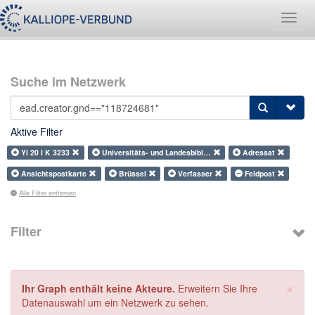
Navig
umsch
Suche im Netzwerk
Aktive Filter
Yi 20 I K 3233
Universitäts- und Landesbibl…
Adressat
Ansichtspostkarte
Brüssel
Verfasser
Feldpost
Alle Filter entfernen
Filter
×
Ihr Graph enthält keine Akteure.
Erweitern Sie Ihre
Datenauswahl um ein Netzwerk zu sehen.