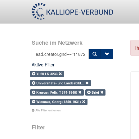
Suche im Netzwerk
I
Aktive Filter
Yi 20 I K 3233
Universitäts- und Landesbibl…
Krueger, Felix (1874-1948)
Brief
Wissowa, Georg (1859-1931)
Alle Filter entfernen
Filter