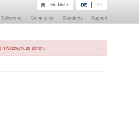
Merkliste
DE
EN
Teilnahme
Community
Standards
Support
×
ein Netzwerk zu sehen.