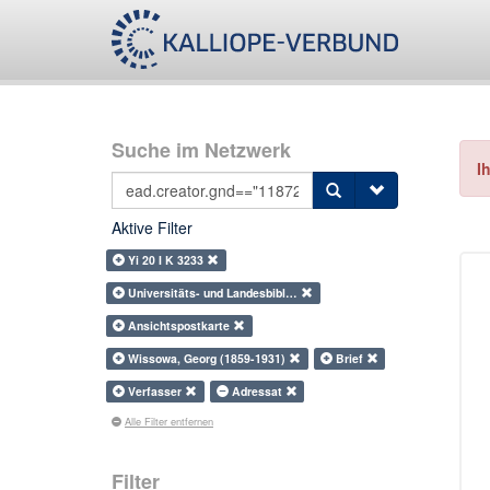
Suche im Netzwerk
I
Aktive Filter
Yi 20 I K 3233
Universitäts- und Landesbibl…
Ansichtspostkarte
Wissowa, Georg (1859-1931)
Brief
Verfasser
Adressat
Alle Filter entfernen
Filter