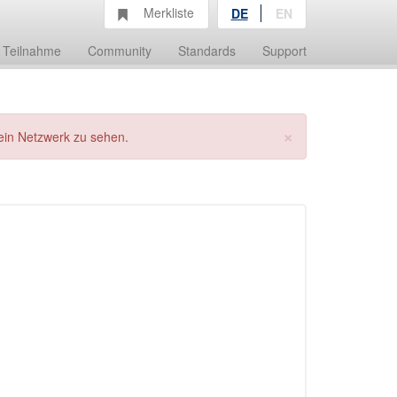
Merkliste
DE
EN
Teilnahme
Community
Standards
Support
×
ein Netzwerk zu sehen.