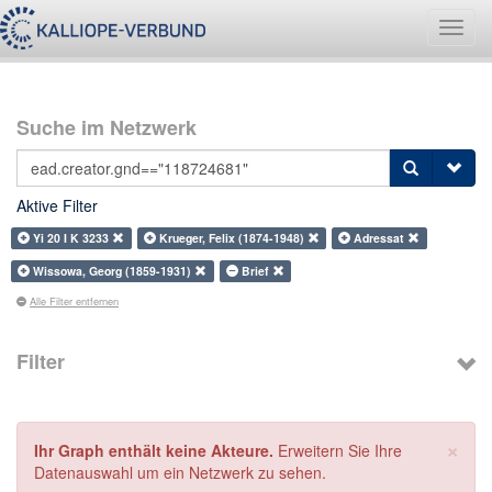
Navig
umsch
Suche im Netzwerk
Aktive Filter
Yi 20 I K 3233
Krueger, Felix (1874-1948)
Adressat
Wissowa, Georg (1859-1931)
Brief
Alle Filter entfernen
Filter
×
Ihr Graph enthält keine Akteure.
Erweitern Sie Ihre
Datenauswahl um ein Netzwerk zu sehen.