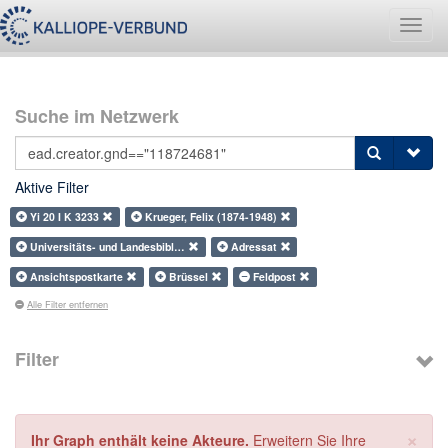
Navig
umsch
Suche im Netzwerk
Aktive Filter
Yi 20 I K 3233
Krueger, Felix (1874-1948)
Universitäts- und Landesbibl…
Adressat
Ansichtspostkarte
Brüssel
Feldpost
Alle Filter entfernen
Filter
×
Ihr Graph enthält keine Akteure.
Erweitern Sie Ihre