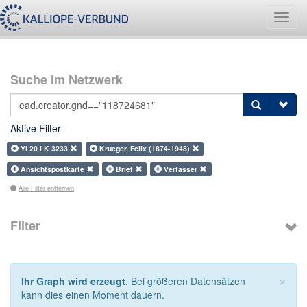
Navig
umsch
Suche im Netzwerk
Aktive Filter
Yi 20 I K 3233
Krueger, Felix (1874-1948)
Ansichtspostkarte
Brief
Verfasser
Alle Filter entfernen
Filter
×
Ihr Graph wird erzeugt.
Bei größeren Datensätzen
kann dies einen Moment dauern.