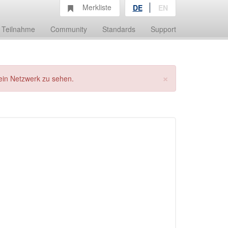
Merkliste
DE
EN
Teilnahme
Community
Standards
Support
×
ein Netzwerk zu sehen.