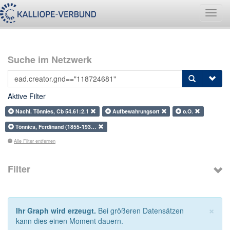
Navig
umsch
Suche im Netzwerk
Aktive Filter
Nachl. Tönnies, Cb 54.61:2.1
Aufbewahrungsort
o.O.
Tönnies, Ferdinand (1855-193…
Alle Filter entfernen
Filter
×
Ihr Graph wird erzeugt.
Bei größeren Datensätzen
kann dies einen Moment dauern.