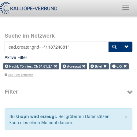
Navig
umsch
Suche im Netzwerk
Aktive Filter
Nachl. Tönnies, Cb 54.61:2.1
Adressat
Brief
o.O.
Alle Filter entfernen
Filter
×
Ihr Graph wird erzeugt.
Bei größeren Datensätzen
kann dies einen Moment dauern.