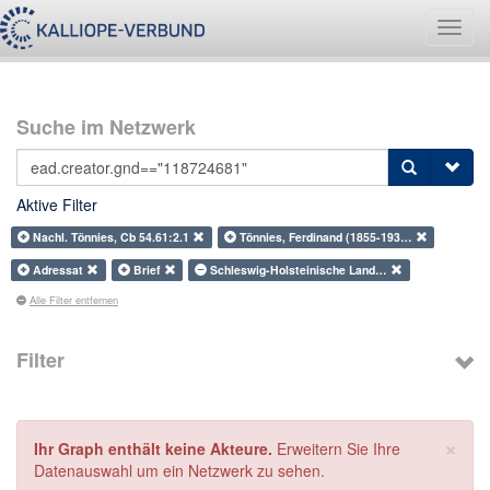
Navig
umsch
Suche im Netzwerk
Aktive Filter
Nachl. Tönnies, Cb 54.61:2.1
Tönnies, Ferdinand (1855-193…
Adressat
Brief
Schleswig-Holsteinische Land…
Alle Filter entfernen
Filter
×
Ihr Graph enthält keine Akteure.
Erweitern Sie Ihre
Datenauswahl um ein Netzwerk zu sehen.