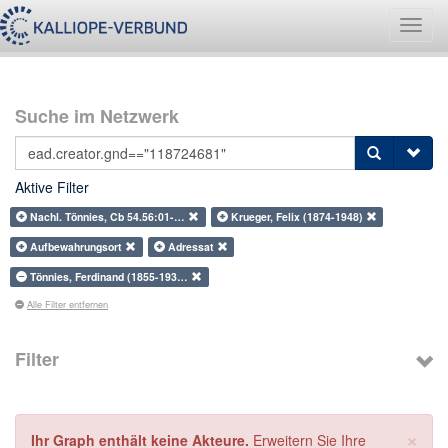
Navig
umsch
Suche im Netzwerk
Aktive Filter
Nachl. Tönnies, Cb 54.56:01-…
Krueger, Felix (1874-1948)
Aufbewahrungsort
Adressat
Tönnies, Ferdinand (1855-193…
Alle Filter entfernen
Filter
×
Ihr Graph enthält keine Akteure.
Erweitern Sie Ihre