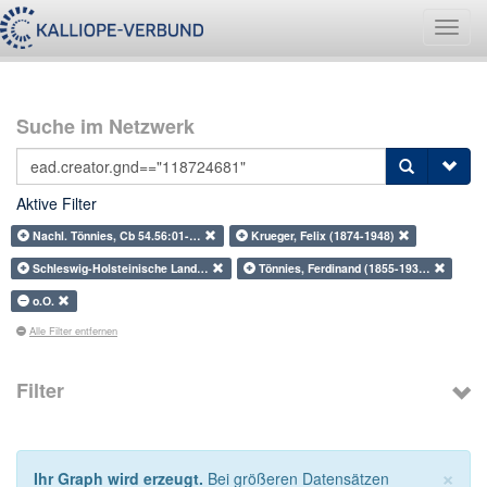
Navig
umsch
Suche im Netzwerk
Aktive Filter
Nachl. Tönnies, Cb 54.56:01-…
Krueger, Felix (1874-1948)
Schleswig-Holsteinische Land…
Tönnies, Ferdinand (1855-193…
o.O.
Alle Filter entfernen
Filter
×
Ihr Graph wird erzeugt.
Bei größeren Datensätzen