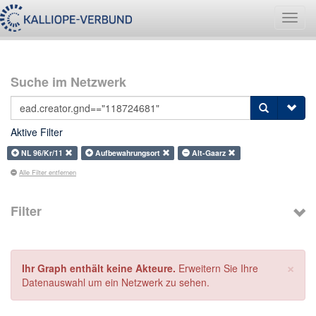
Navig
umsch
Suche im Netzwerk
Aktive Filter
NL 96/Kr/11
Aufbewahrungsort
Alt-Gaarz
Alle Filter entfernen
Filter
×
Ihr Graph enthält keine Akteure.
Erweitern Sie Ihre
Datenauswahl um ein Netzwerk zu sehen.