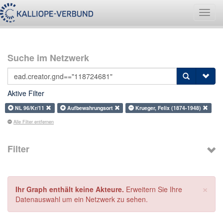
Navig
umsch
Suche im Netzwerk
Aktive Filter
NL 96/Kr/11
Aufbewahrungsort
Krueger, Felix (1874-1948)
Alle Filter entfernen
Filter
×
Ihr Graph enthält keine Akteure.
Erweitern Sie Ihre
Datenauswahl um ein Netzwerk zu sehen.