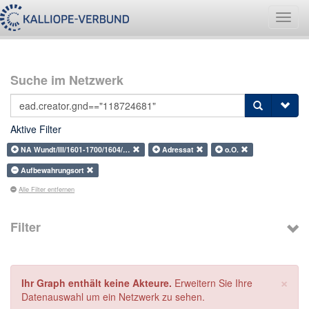
Navig
umsch
Suche im Netzwerk
Aktive Filter
NA Wundt/III/1601-1700/1604/…
Adressat
o.O.
Aufbewahrungsort
Alle Filter entfernen
Filter
×
Ihr Graph enthält keine Akteure.
Erweitern Sie Ihre
Datenauswahl um ein Netzwerk zu sehen.