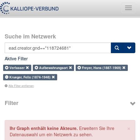
Navig
umsch
Suche im Netzwerk
Aktive Filter
Verfasser
Aufbewahrungsort
Freyer, Hans (1887-1969)
Krueger, Felix (1874-1948)
Alle Filter entfernen
Filter
×
Ihr Graph enthält keine Akteure.
Erweitern Sie Ihre
Datenauswahl um ein Netzwerk zu sehen.