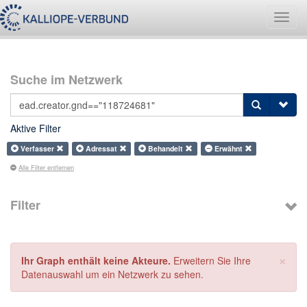
Navig
umsch
Suche im Netzwerk
Aktive Filter
Verfasser
Adressat
Behandelt
Erwähnt
Alle Filter entfernen
Filter
×
Ihr Graph enthält keine Akteure.
Erweitern Sie Ihre
Datenauswahl um ein Netzwerk zu sehen.