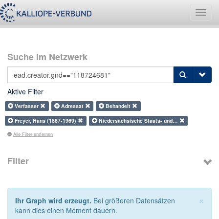
Navig
umsch
Suche im Netzwerk
Aktive Filter
Verfasser
Adressat
Behandelt
Freyer, Hans (1887-1969)
Niedersächsische Staats- und…
Alle Filter entfernen
Filter
×
Ihr Graph wird erzeugt.
Bei größeren Datensätzen
kann dies einen Moment dauern.