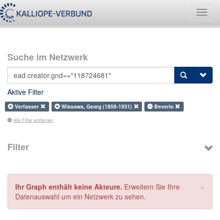
Navig
umsch
Suche im Netzwerk
Aktive Filter
Verfasser
Wissowa, Georg (1859-1931)
Beverlo
Alle Filter entfernen
Filter
×
Ihr Graph enthält keine Akteure.
Erweitern Sie Ihre
Datenauswahl um ein Netzwerk zu sehen.