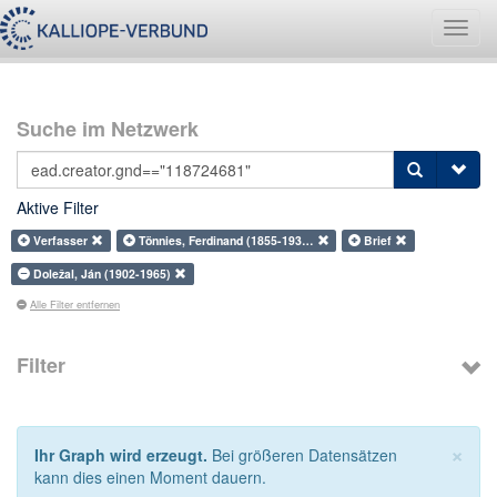
Navig
umsch
Suche im Netzwerk
Aktive Filter
Verfasser
Tönnies, Ferdinand (1855-193…
Brief
Doležal, Ján (1902-1965)
Alle Filter entfernen
Filter
×
Ihr Graph wird erzeugt.
Bei größeren Datensätzen
kann dies einen Moment dauern.