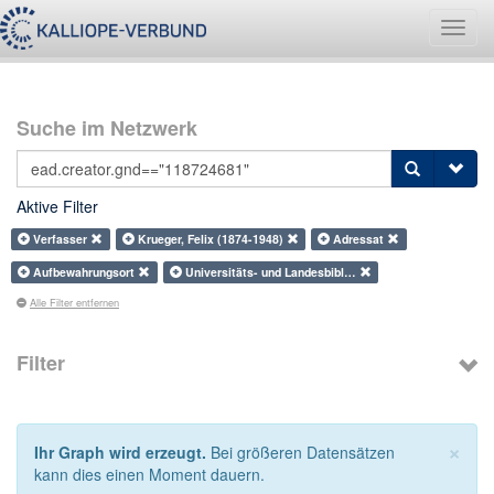
Navig
umsch
Suche im Netzwerk
Aktive Filter
Verfasser
Krueger, Felix (1874-1948)
Adressat
Aufbewahrungsort
Universitäts- und Landesbibl…
Alle Filter entfernen
Filter
×
Ihr Graph wird erzeugt.
Bei größeren Datensätzen
kann dies einen Moment dauern.