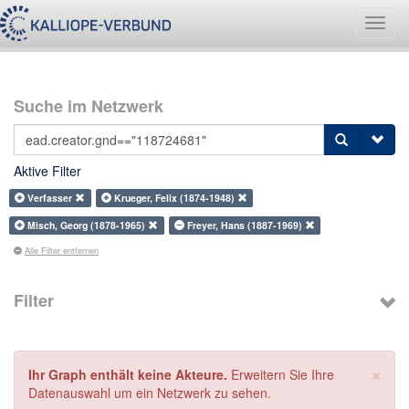
Navig
umsch
Suche im Netzwerk
Aktive Filter
Verfasser
Krueger, Felix (1874-1948)
Misch, Georg (1878-1965)
Freyer, Hans (1887-1969)
Alle Filter entfernen
Filter
×
Ihr Graph enthält keine Akteure.
Erweitern Sie Ihre
Datenauswahl um ein Netzwerk zu sehen.