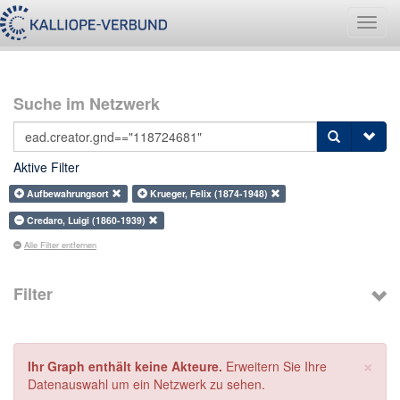
Navig
umsch
Suche im Netzwerk
Aktive Filter
Aufbewahrungsort
Krueger, Felix (1874-1948)
Credaro, Luigi (1860-1939)
Alle Filter entfernen
Filter
×
Ihr Graph enthält keine Akteure.
Erweitern Sie Ihre
Datenauswahl um ein Netzwerk zu sehen.