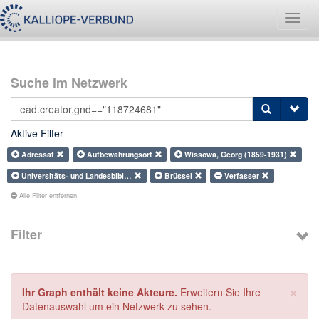
Navig
umsch
Suche im Netzwerk
Aktive Filter
Adressat
Aufbewahrungsort
Wissowa, Georg (1859-1931)
Universitäts- und Landesbibl…
Brüssel
Verfasser
Alle Filter entfernen
Filter
×
Ihr Graph enthält keine Akteure.
Erweitern Sie Ihre
Datenauswahl um ein Netzwerk zu sehen.