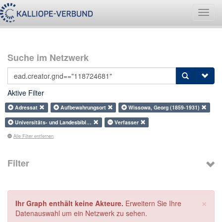
Navig
umsch
Suche im Netzwerk
Aktive Filter
Adressat
Aufbewahrungsort
Wissowa, Georg (1859-1931)
Universitäts- und Landesbibl…
Verfasser
Alle Filter entfernen
Filter
×
Ihr Graph enthält keine Akteure.
Erweitern Sie Ihre
Datenauswahl um ein Netzwerk zu sehen.