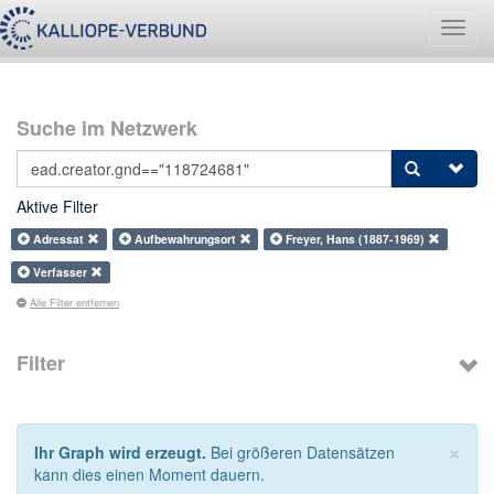
Navig
umsch
Suche im Netzwerk
Aktive Filter
Adressat
Aufbewahrungsort
Freyer, Hans (1887-1969)
Verfasser
Alle Filter entfernen
Filter
×
Ihr Graph wird erzeugt.
Bei größeren Datensätzen
kann dies einen Moment dauern.