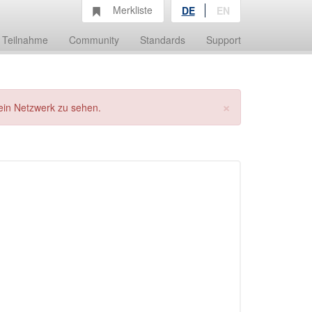
Merkliste
DE
EN
Teilnahme
Community
Standards
Support
×
ein Netzwerk zu sehen.