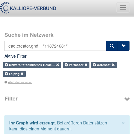
Navig
umsch
Suche im Netzwerk
Aktive Filter
Universitätsbibliothek Heide…
Verfasser
Adressat
Leipzig
Alle Filter entfernen
Filter
×
Ihr Graph wird erzeugt.
Bei größeren Datensätzen
kann dies einen Moment dauern.