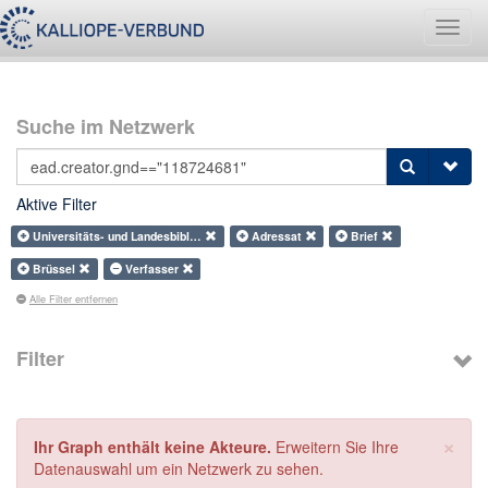
Navig
umsch
Suche im Netzwerk
Aktive Filter
Universitäts- und Landesbibl…
Adressat
Brief
Brüssel
Verfasser
Alle Filter entfernen
Filter
×
Ihr Graph enthält keine Akteure.
Erweitern Sie Ihre
Datenauswahl um ein Netzwerk zu sehen.