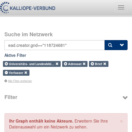
Navig
umsch
Suche im Netzwerk
Aktive Filter
Universitäts- und Landesbibl…
Adressat
Brief
Verfasser
Alle Filter entfernen
Filter
×
Ihr Graph enthält keine Akteure.
Erweitern Sie Ihre
Datenauswahl um ein Netzwerk zu sehen.