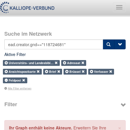
Navig
umsch
Suche im Netzwerk
Aktive Filter
Universitäts- und Landesbibl…
Adressat
Ansichtspostkarte
Brief
Brüssel
Verfasser
Feldpost
Alle Filter entfernen
Filter
×
Ihr Graph enthält keine Akteure.
Erweitern Sie Ihre