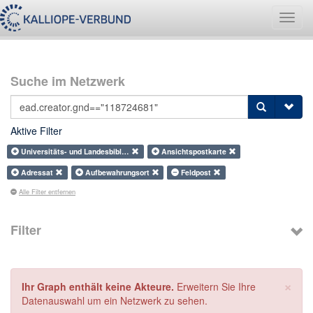
Navig
umsch
Suche im Netzwerk
Aktive Filter
Universitäts- und Landesbibl…
Ansichtspostkarte
Adressat
Aufbewahrungsort
Feldpost
Alle Filter entfernen
Filter
×
Ihr Graph enthält keine Akteure.
Erweitern Sie Ihre
Datenauswahl um ein Netzwerk zu sehen.