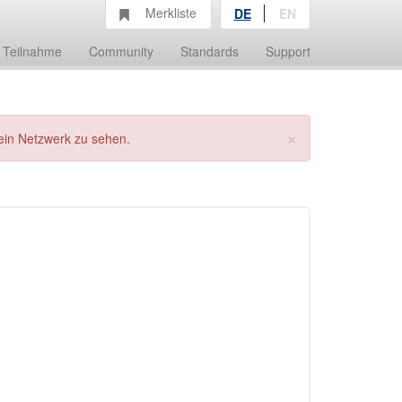
Merkliste
DE
EN
Teilnahme
Community
Standards
Support
×
ein Netzwerk zu sehen.