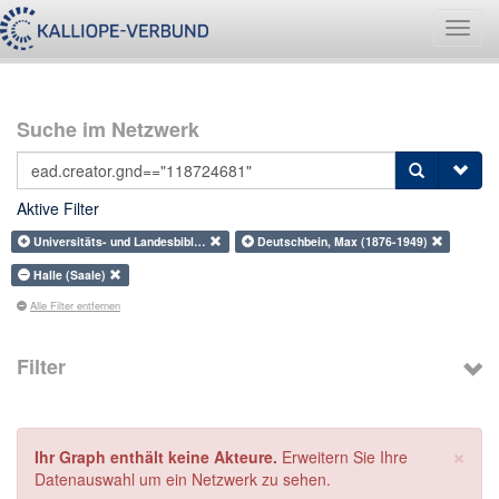
Navig
umsch
Suche im Netzwerk
Aktive Filter
Universitäts- und Landesbibl…
Deutschbein, Max (1876-1949)
Halle (Saale)
Alle Filter entfernen
Filter
×
Ihr Graph enthält keine Akteure.
Erweitern Sie Ihre
Datenauswahl um ein Netzwerk zu sehen.