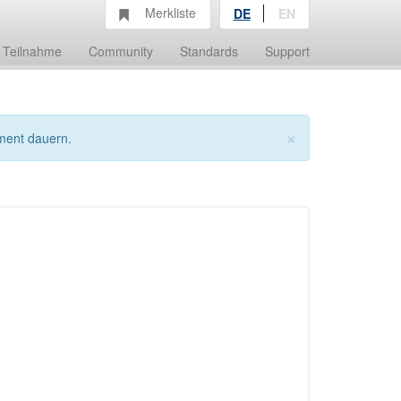
Merkliste
DE
EN
Teilnahme
Community
Standards
Support
×
ment dauern.