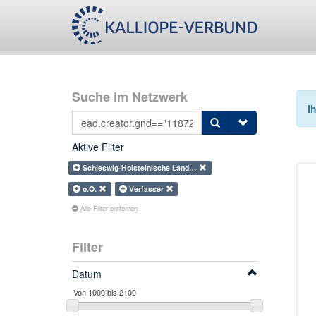
Suche im Netzwerk
I
Aktive Filter
Schleswig-Holsteinische Land…
o.O.
Verfasser
Alle Filter entfernen
Filter
Datum