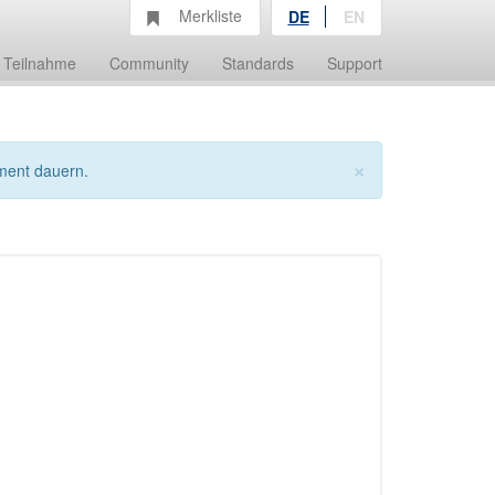
Merkliste
DE
EN
Teilnahme
Community
Standards
Support
×
ment dauern.