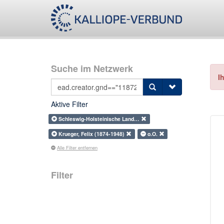
Suche im Netzwerk
I
Aktive Filter
Schleswig-Holsteinische Land…
Krueger, Felix (1874-1948)
o.O.
Alle Filter entfernen
Filter