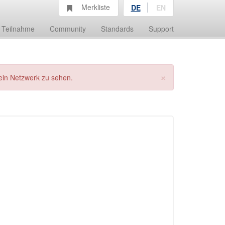
Merkliste
DE
EN
Teilnahme
Community
Standards
Support
×
ein Netzwerk zu sehen.