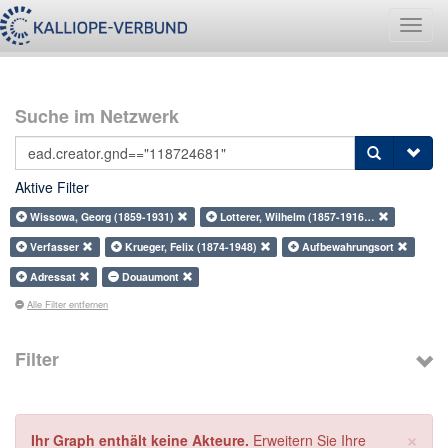
Navig
umsch
Suche im Netzwerk
Aktive Filter
Wissowa, Georg (1859-1931)
Lotterer, Wilhelm (1857-1916…
Verfasser
Krueger, Felix (1874-1948)
Aufbewahrungsort
Adressat
Douaumont
Alle Filter entfernen
Filter
×
Ihr Graph enthält keine Akteure.
Erweitern Sie Ihre