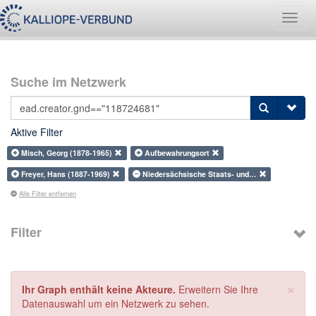
Navig
umsch
Suche im Netzwerk
Aktive Filter
Misch, Georg (1878-1965)
Aufbewahrungsort
Freyer, Hans (1887-1969)
Niedersächsische Staats- und…
Alle Filter entfernen
Filter
×
Ihr Graph enthält keine Akteure.
Erweitern Sie Ihre
Datenauswahl um ein Netzwerk zu sehen.