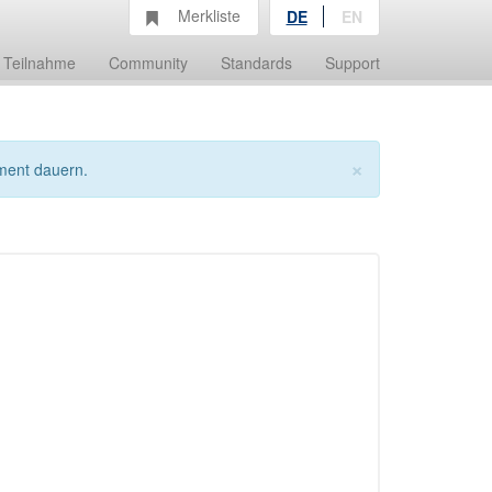
Merkliste
DE
EN
Teilnahme
Community
Standards
Support
×
ment dauern.