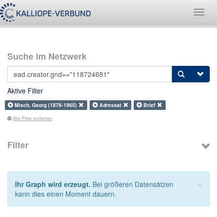
Navig
umsch
Suche im Netzwerk
Aktive Filter
Misch, Georg (1878-1965)
Adressat
Brief
Alle Filter entfernen
Filter
×
Ihr Graph wird erzeugt.
Bei größeren Datensätzen
kann dies einen Moment dauern.