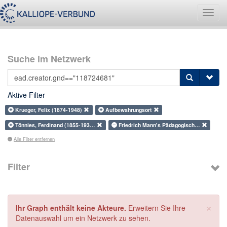
Navig
umsch
Suche im Netzwerk
Aktive Filter
Krueger, Felix (1874-1948)
Aufbewahrungsort
Tönnies, Ferdinand (1855-193…
Friedrich Mann's Pädagogisch…
Alle Filter entfernen
Filter
×
Ihr Graph enthält keine Akteure.
Erweitern Sie Ihre
Datenauswahl um ein Netzwerk zu sehen.