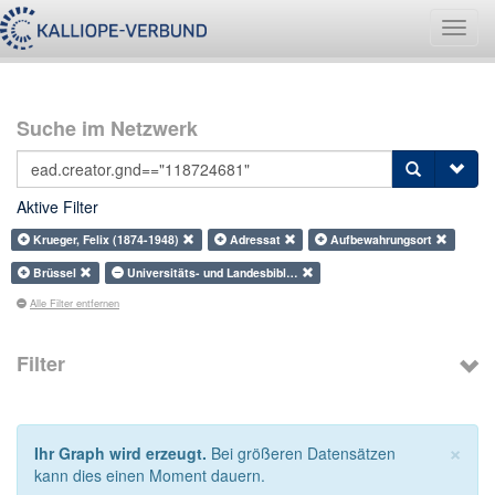
Navig
umsch
Suche im Netzwerk
Aktive Filter
Krueger, Felix (1874-1948)
Adressat
Aufbewahrungsort
Brüssel
Universitäts- und Landesbibl…
Alle Filter entfernen
Filter
×
Ihr Graph wird erzeugt.
Bei größeren Datensätzen
kann dies einen Moment dauern.