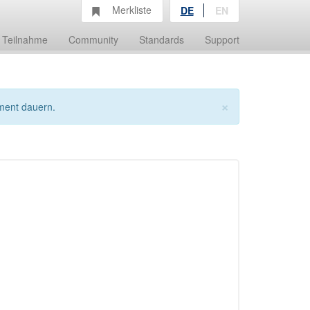
Merkliste
DE
EN
Teilnahme
Community
Standards
Support
×
ment dauern.