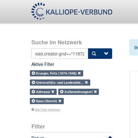
Suche im Netzwerk
I
Aktive Filter
Krueger, Felix (1874-1948)
Universitäts- und Landesbibl…
Adressat
Aufbewahrungsort
Sasu (Sereth)
Alle Filter entfernen
Filter