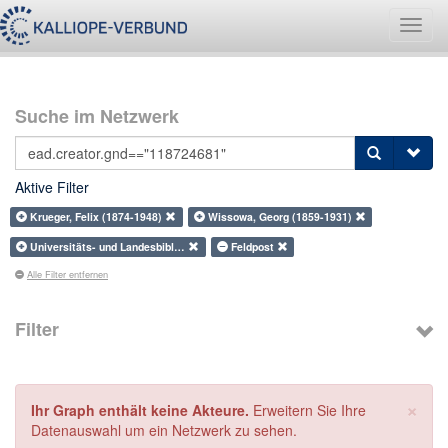
Navig
umsch
Suche im Netzwerk
Aktive Filter
Krueger, Felix (1874-1948)
Wissowa, Georg (1859-1931)
Universitäts- und Landesbibl…
Feldpost
Alle Filter entfernen
Filter
×
Ihr Graph enthält keine Akteure.
Erweitern Sie Ihre
Datenauswahl um ein Netzwerk zu sehen.