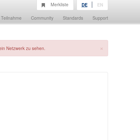
Merkliste
DE
EN
Teilnahme
Community
Standards
Support
×
ein Netzwerk zu sehen.