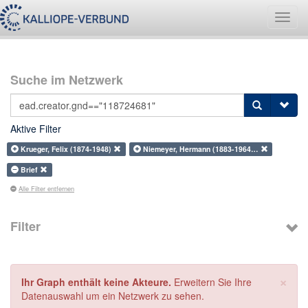
Navig
umsch
Suche im Netzwerk
Aktive Filter
Krueger, Felix (1874-1948)
Niemeyer, Hermann (1883-1964…
Brief
Alle Filter entfernen
Filter
×
Ihr Graph enthält keine Akteure.
Erweitern Sie Ihre
Datenauswahl um ein Netzwerk zu sehen.