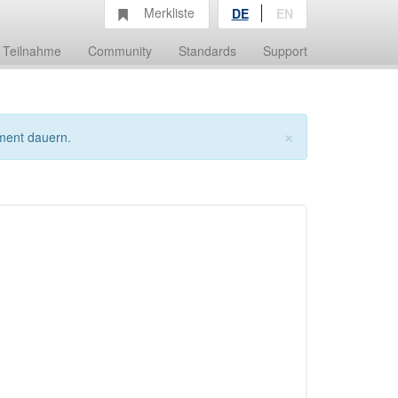
Merkliste
DE
EN
Teilnahme
Community
Standards
Support
×
ment dauern.