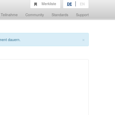
Merkliste
DE
EN
Teilnahme
Community
Standards
Support
×
ment dauern.