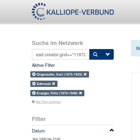
Suche im Netzwerk
I
Aktive Filter
Girgensohn, Karl (1875-1925)
Adressat
Krueger, Felix (1874-1948)
Alle Filter entfernen
Filter
Datum