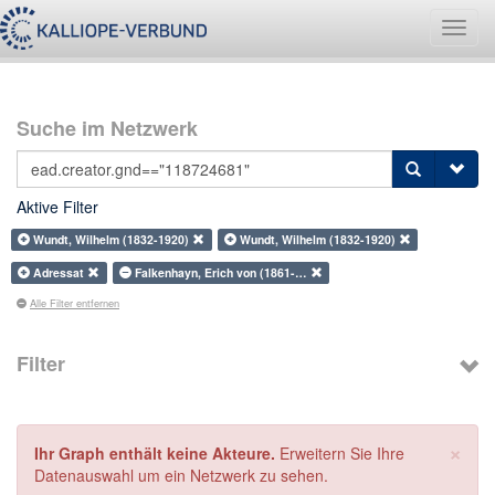
Navig
umsch
Suche im Netzwerk
Aktive Filter
Wundt, Wilhelm (1832-1920)
Wundt, Wilhelm (1832-1920)
Adressat
Falkenhayn, Erich von (1861-…
Alle Filter entfernen
Filter
×
Ihr Graph enthält keine Akteure.
Erweitern Sie Ihre
Datenauswahl um ein Netzwerk zu sehen.